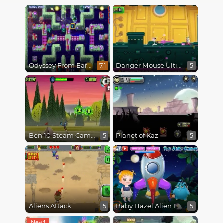
Odyssey From Earth To Space
Danger Mouse Ultimate
7.1
5
Ben 10 Steam Camp
Planet of Kaz
5
5
Aliens Attack
Baby Hazel Alien Friend
5
5