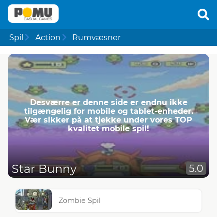
Spil
Action
Rumvæsner
Desværre er denne side er endnu ikke
tilgængelig for mobile og tablet-enheder.
Vær sikker på at tjekke under vores TOP
kvalitet mobile spil!
Star Bunny
5.0
Zombie Spil