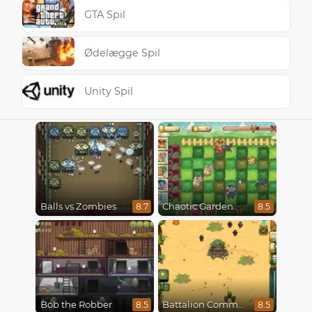
GTA Spil
Ødelægge Spil
Unity Spil
Balls vs Zombies
Chaotic Garden
8.7
8.5
Bob the Robber
Battalion Commander
8.5
8.5