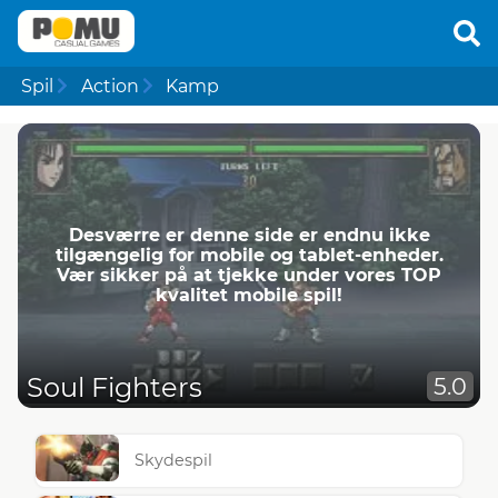
Spil
Action
Kamp
Desværre er denne side er endnu ikke
tilgængelig for mobile og tablet-enheder.
Vær sikker på at tjekke under vores TOP
kvalitet mobile spil!
Soul Fighters
5.0
Skydespil