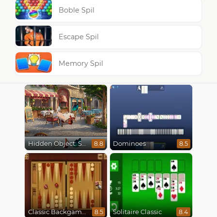
Boble Spil
Escape Spil
Memory Spil
Hidden Object: Street Of Secrets
Dominoes
8.8
8.5
Classic Backgammon
Solitaire Classic
8.5
8.4