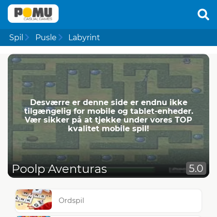
Spil
Pusle
Labyrint
Desværre er denne side er endnu ikke
tilgængelig for mobile og tablet-enheder.
Vær sikker på at tjekke under vores TOP
kvalitet mobile spil!
Poolp Aventuras
5.0
Ordspil