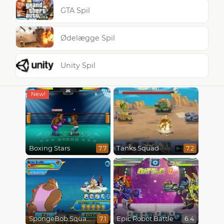
GTA Spil
Ødelægge Spil
Unity Spil
Boxing Stars
Tanks Squad
7.7
7.2
SpongeBob SquarePants : Monster Island Adventures
Epic Robot Battle
7.1
6.4