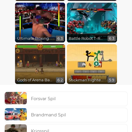
Ultimate Boxing
Battle Robot T-Rex Age
6.3
6.3
Gods of Arena Battles
Stickman Fighter Epic Battles
6.2
5.9
Forsvar Spil
Brandmand Spil
Krigsspil