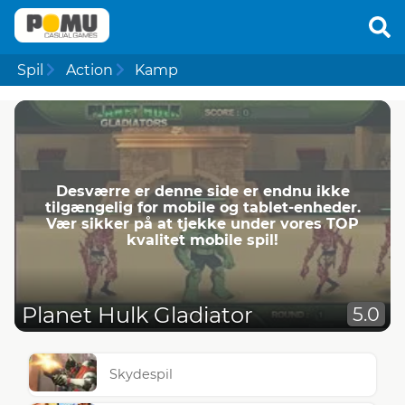
Spil
Action
Kamp
Desværre er denne side er endnu ikke
tilgængelig for mobile og tablet-enheder.
Vær sikker på at tjekke under vores TOP
kvalitet mobile spil!
Planet Hulk Gladiator
5.0
Skydespil