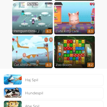
Penguin Diner 2
Cute Kitty Care
8.3
8.3
Cat Around The World
Zoo Boom
8.3
8.2
Haj Spil
Hundespil
Abe Spil