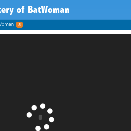
tery of BatWoman
tWoman
5