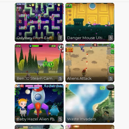
Odyssey From Earth To Space
Danger Mouse Ultimate
7
5
Ben 10 Steam Camp
Aliens Attack
5
5
Baby Hazel Alien Friend
Waste Invaders
5