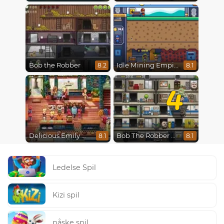
Bob the Robber
Idle Mining Empire
8.2
8.1
4
Delicious Emily New Beginning
Bob The Robber 4: Season 2 Russia
8.1
8.1
Ledelse Spil
Kizi spil
påske spil