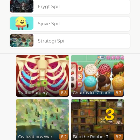
Frygt Spil
Sjove Spil
Strategi Spil
Traffic Surgery
Churros Ice Cream
8.5
8.3
3
Civilizations Wars Master Edition
Bob the Robber 3
8.2
8.2