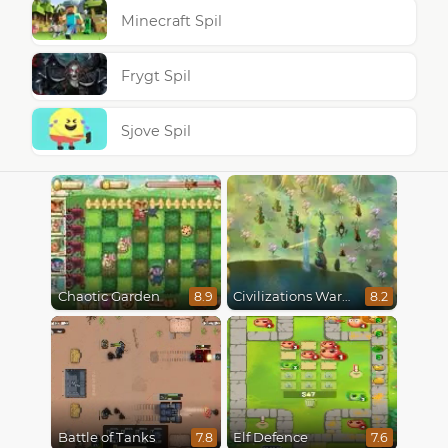
Minecraft Spil
Frygt Spil
Sjove Spil
Chaotic Garden
Civilizations Wars Master Edition
8.9
8.2
Battle of Tanks
Elf Defence
7.8
7.6