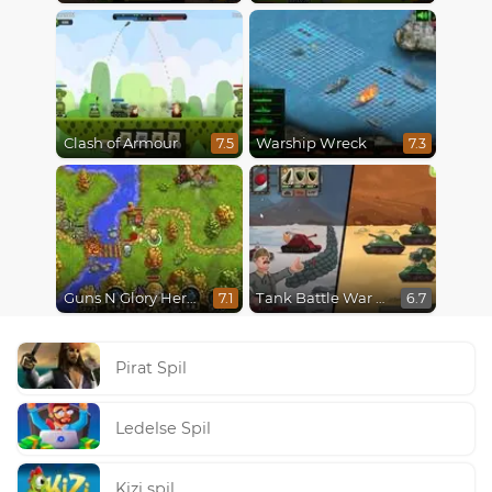
Clash of Armour
Warship Wreck
7.5
7.3
Guns N Glory Heroes
Tank Battle War Commander
7.1
6.7
Pirat Spil
Ledelse Spil
Kizi spil