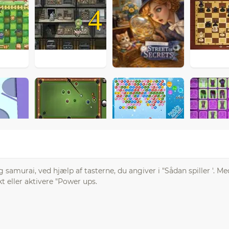
4
 samurai, ved hjælp af tasterne, du angiver i "Sådan spiller '. 
t eller aktivere "Power ups.