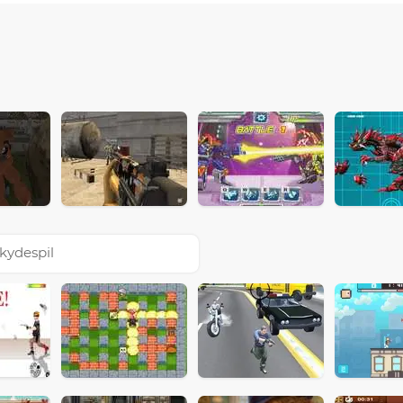
kydespil