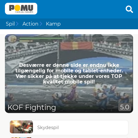
Spil
Action
Kamp
Desværre er denne side er endnu ikke
tilgængelig for mobile og tablet-enheder.
Vær sikker på at tjekke under vores TOP
kvalitet mobile spil!
KOF Fighting
5.0
Skydespil