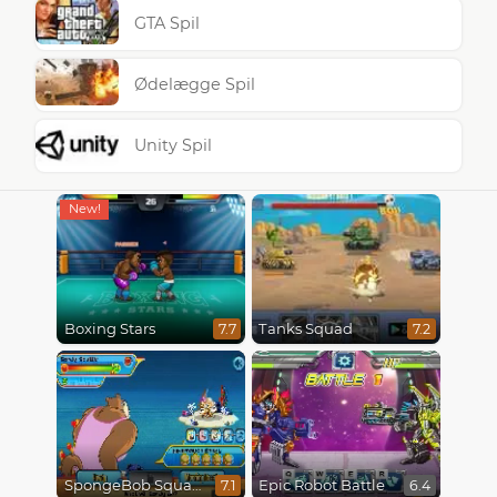
GTA Spil
Ødelægge Spil
Unity Spil
Boxing Stars
Tanks Squad
7.7
7.2
SpongeBob SquarePants : Monster Island Adventures
Epic Robot Battle
7.1
6.4