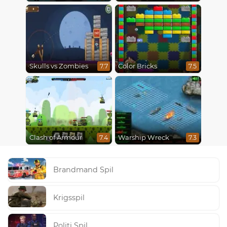
Skulls vs Zombies
Color Bricks
7.7
7.5
Clash of Armour
Warship Wreck
7.4
7.3
Brandmand Spil
Krigsspil
Politi Spil