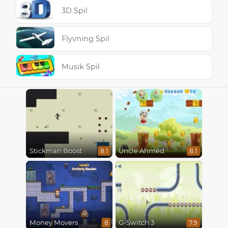
3D Spil
Flyvning Spil
Musik Spil
Stickman Boost
Uncle Ahmed
8.1
8.1
Money Movers
G-Switch 3
8
7.9