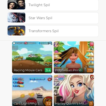
Twilight Spil
Star Wars Spil
Transformers Spil
Racing Movie Cars
Polynesian Princess Real Haircuts
9.4
7.5
Cars Lightning Speed
Harley Quinn's Modern Makeover
7.2
7