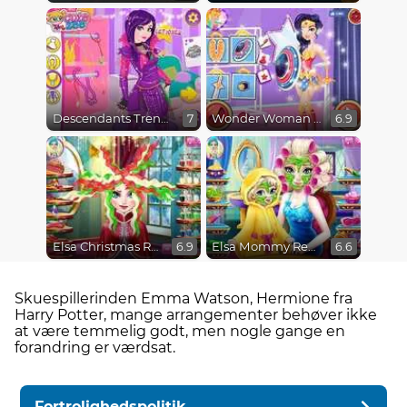
Descendants Trendsetters
Wonder Woman Fashion Event
7
6.9
Elsa Christmas Real Haircuts
Elsa Mommy Real Makeover
6.9
6.6
Skuespillerinden Emma Watson, Hermione fra
Harry Potter, mange arrangementer behøver ikke
at være temmelig godt, men nogle gange en
forandring er værdsat.
Fortrolighedspolitik