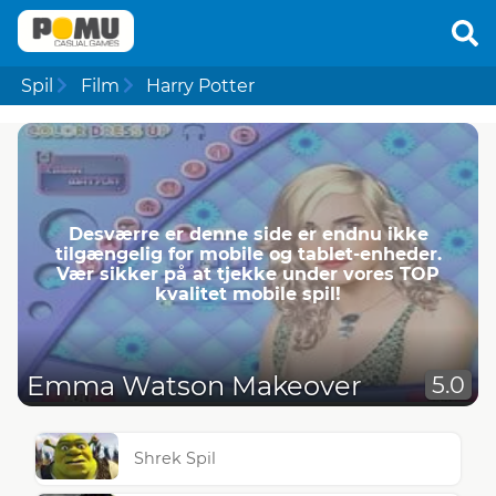
Spil
Film
Harry Potter
Desværre er denne side er endnu ikke
tilgængelig for mobile og tablet-enheder.
Vær sikker på at tjekke under vores TOP
kvalitet mobile spil!
Emma Watson Makeover
5.0
Shrek Spil