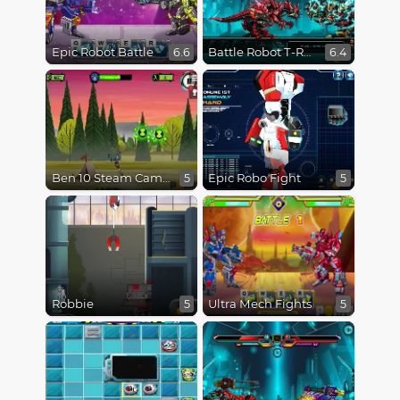
Epic Robot Battle
Battle Robot T-Rex Age
6.6
6.4
Ben 10 Steam Camp
Epic Robo Fight
5
5
Robbie
Ultra Mech Fights
5
5