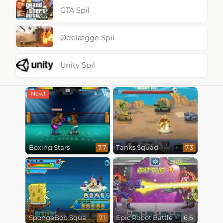
GTA Spil
Ødelægge Spil
Unity Spil
Boxing Stars
Tanks Squad
7.7
7.3
SpongeBob SquarePants : Monster Island Adventures
Epic Robot Battle
7.1
6.6