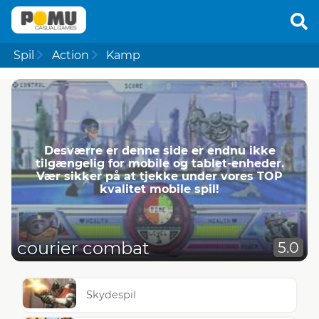
Spil
Action
Kamp
Desværre er denne side er endnu ikke
tilgængelig for mobile og tablet-enheder.
Vær sikker på at tjekke under vores TOP
kvalitet mobile spil!
courier combat
5.0
Skydespil