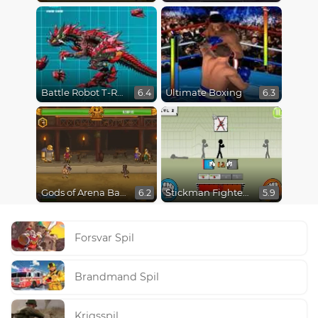
Battle Robot T-Rex Age
Ultimate Boxing
6.4
6.3
Gods of Arena Battles
Stickman Fighter Epic Battles
6.2
5.9
Forsvar Spil
Brandmand Spil
Krigsspil