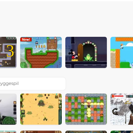
3
yggespil