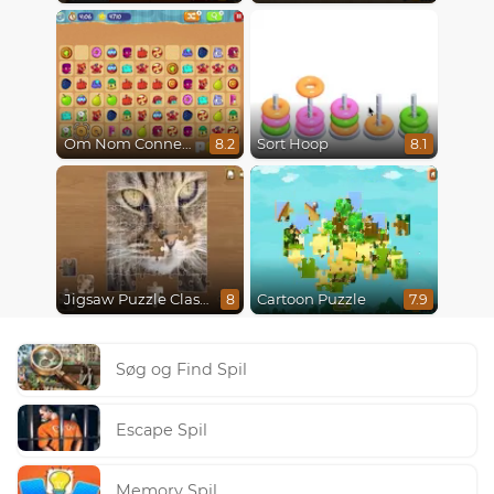
Om Nom Connect Classic
Sort Hoop
8.2
8.1
Jigsaw Puzzle Classic
Cartoon Puzzle
8
7.9
Søg og Find Spil
Escape Spil
Memory Spil