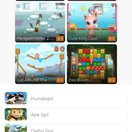
Penguin Diner 2
Cute Kitty Care
8.3
8.3
Cat Around The World
Zoo Boom
8.3
8.2
Hundespil
Abe Spil
Delfin Spil