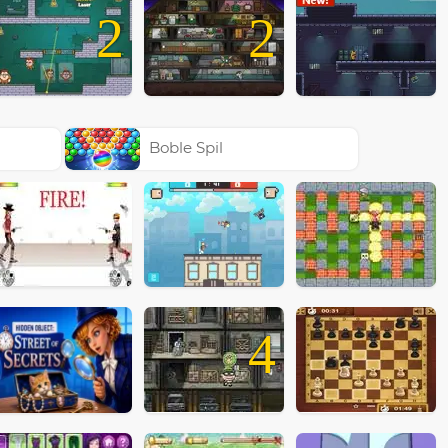
2
2
Boble Spil
4