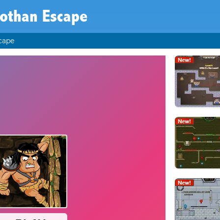
othan Escape
cape