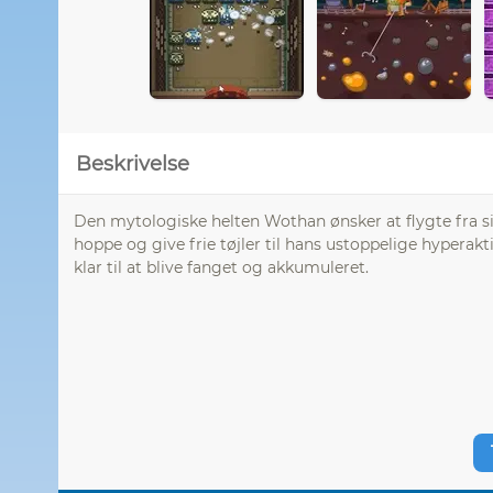
Beskrivelse
Den mytologiske helten Wothan ønsker at flygte fra s
hoppe og give frie tøjler til hans ustoppelige hyperakti
klar til at blive fanget og akkumuleret.