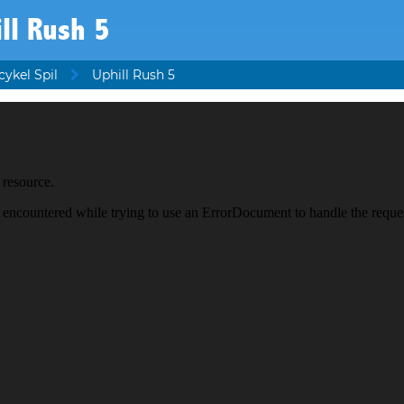
ll Rush 5
ykel Spil
Uphill Rush 5