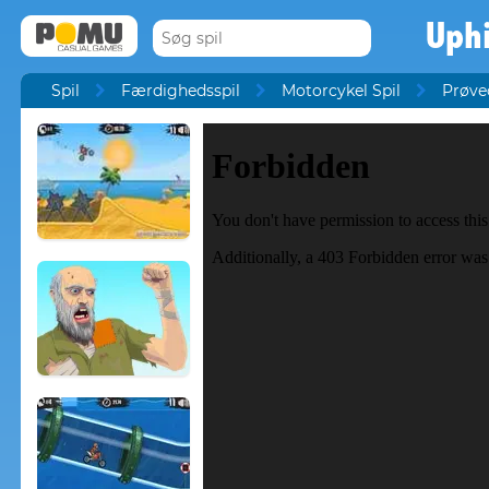
Uphi
Spil
Færdighedsspil
Motorcykel Spil
Prøvec