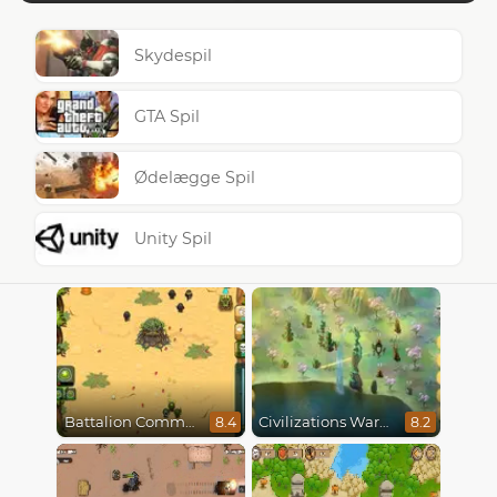
Skydespil
GTA Spil
Ødelægge Spil
Unity Spil
Battalion Commander
Civilizations Wars Master Edition
8.4
8.2