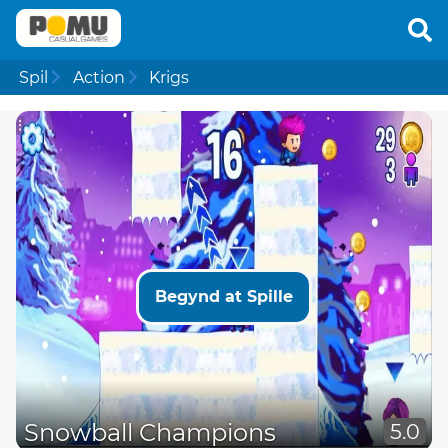
Spil
Action
Krigs
Begynd at Spille
Snowball Champions
5.0