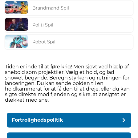
Brandmand Spil
Politi Spil
Robot Spil
Tiden er inde til at føre krig! Men sjovt ved hjælp af
snebold som projektiler. Vælg et hold, og lad
showet begynde. Beregn styrken og retningen for
lanceringen. Du kan sende bolden til en
holdkammerat for at få den til at dreje, eller du kan
sigte direkte mod fjenden og sikre, at ansigtet er
dækket med sne.
Fortrolighedspolitik