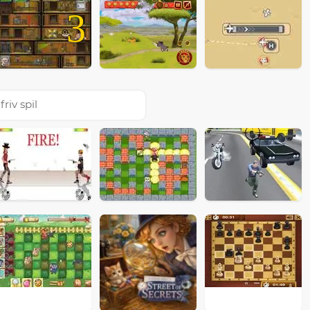
3
friv spil