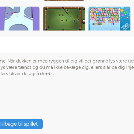
e. Når dukken er med ryggen til dig vil det grønne lys være t
 lys være tændt og du må ikke bevæge dig, ellers slår de dig ihjel
ellers bliver du også dræbt.
Tilbage til spillet