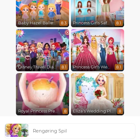
Baby Hazel Ballerina Dance
Princess Girls Safari Trip
8.3
8.1
Disney Travel Diaries: City Break
Princess Girls Wedding Trip
8.1
8.1
Royal Princess Pregnant
Eliza's Wedding Planner
8
8
Rengøring Spil