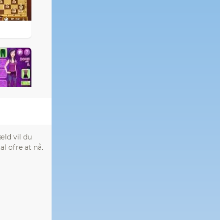
æld vil du
l ofre at nå.