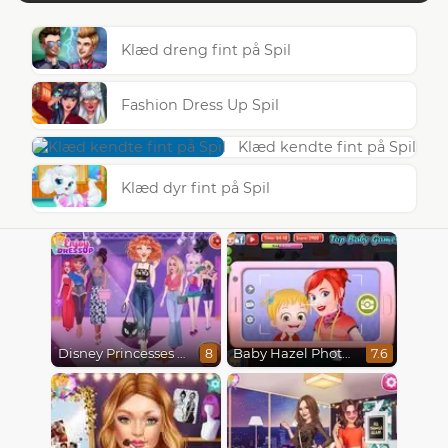
Klæd dreng fint på Spil
Fashion Dress Up Spil
Klæd kendte fint på Spil
Klæd dyr fint på Spil
Disney Princesses Runway Show
Baby Hazel Photoshoot
8
7.6