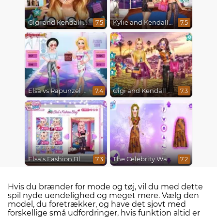
Gigi and Kendall BFFS
Kylie and Kendall Sisters Break Up
7.5
7.5
Elsa vs Rapunzel Fashion Game
Gigi and Kendall Fashionistas
7.4
7.3
Elsa's Fashion Blog
The Celebrity Way Of Life
7.3
7.2
Hvis du brænder for mode og tøj, vil du med dette
spil nyde uendelighed og meget mere. Vælg den
model, du foretrækker, og have det sjovt med
forskellige små udfordringer, hvis funktion altid er