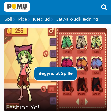
Spil
Pige
Klæd ud
Catwalk-udklædning
Begynd at Spille
Fashion Yo!!