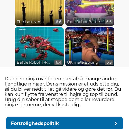
The Last Ninja
Epic Robot Battle
6.6
6.6
Battle Robot T-Rex Age
Ultimate Boxing
6.4
6.3
Du er en ninja overfor en hær af så mange andre
fjendtlige ninjaer. Dens mission er at udslette dig,
så du bliver nødt til at gå videre og gøre det før. Du
kan kun flytte fra venstre til højre og top til bund.
Brug din saber til at stoppe dem eller revurdere
ninja stjernerne, der vil kaste dig.
Fortrolighedspolitik