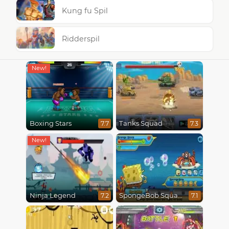
Kung fu Spil
Ridderspil
Boxing Stars
Tanks Squad
7.7
7.3
Ninja Legend
SpongeBob SquarePants : Monster Island Adventures
7.2
7.1