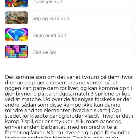
Puslespil Spil
Søg og Find Spil
Bejeweled Spil
Blokke Spil
Det samme som om det var et tv-rum på dem, hvor
drenge og piger præsenteres og venter på, at
nogen kan parre dem for livet, og kan komme op til
øjenbrynene på partridges, match 3-spillene er lige
ved at matche. Ud over de åbenlyse forskelle er der
andre, sådan som disse kampe ikke kan danne
mindre end tre elementer (hvad en skam!) Og i
stedet for klædte par og bruder klædt i hvid, er det i
kamp 3 spil, der er smykker , slik, marsipaner og
enhver anden barbaritet, med en bred vifte af
former og farver. Når du laver en gruppe forsvinder,