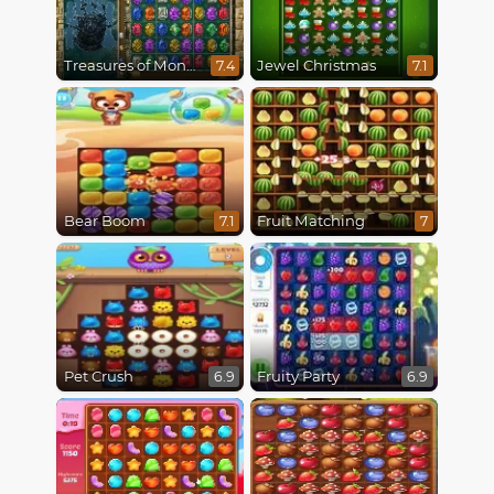
Treasures of Montezuma
Jewel Christmas
7.4
7.1
Bear Boom
Fruit Matching
7.1
7
Pet Crush
Fruity Party
6.9
6.9