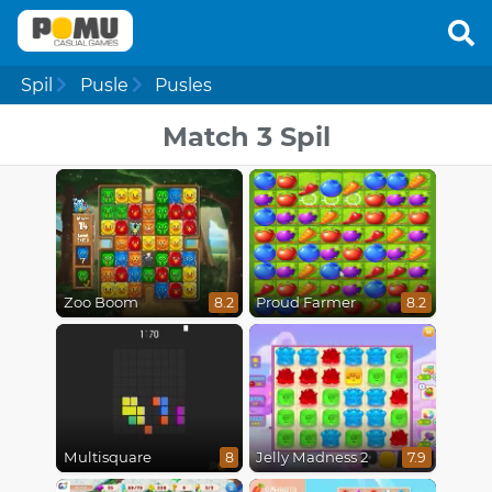
Spil
Pusle
Pusles
Match 3 Spil
Zoo Boom
Proud Farmer
8.2
8.2
Multisquare
Jelly Madness 2
8
7.9