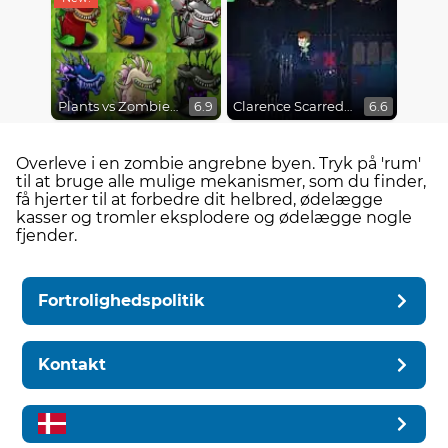
Plants vs Zombies Fusion Mode
Clarence Scarred Silly
6.9
6.6
Overleve i en zombie angrebne byen. Tryk på 'rum'
til at bruge alle mulige mekanismer, som du finder,
få hjerter til at forbedre dit helbred, ødelægge
kasser og tromler eksplodere og ødelægge nogle
fjender.
Fortrolighedspolitik
Kontakt