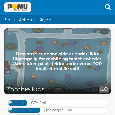
Spil
Action
Skyde
Desværre er denne side er endnu ikke
tilgængelig for mobile og tablet-enheder.
Vær sikker på at tjekke under vores TOP
kvalitet mobile spil!
Zombie Kids
5.0
GTA Spil
Ødelægge Spil