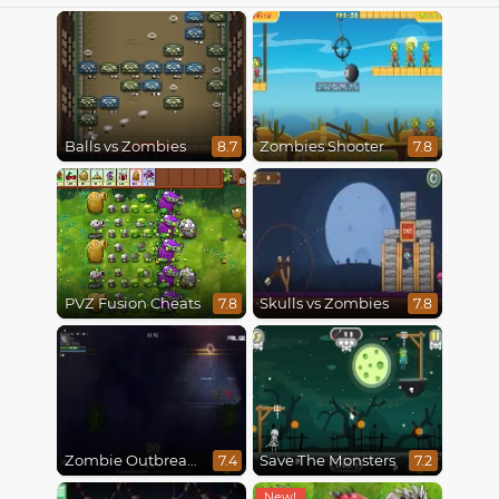
Balls vs Zombies
Zombies Shooter
8.7
7.8
PVZ Fusion Cheats
Skulls vs Zombies
7.8
7.8
Zombie Outbreak Arena
Save The Monsters
7.4
7.2