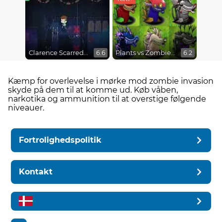
Clarence Scarred Silly
Plants vs Zombies Fusion Mode
6.6
6.2
Kæmp for overlevelse i mørke mod zombie invasion
skyde på dem til at komme ud. Køb våben,
narkotika og ammunition til at overstige følgende
niveauer.
Fortrolighedspolitik
Kontakt