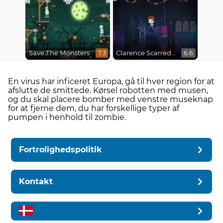
Save The Monsters
Clarence Scarred Silly
7.3
6.6
En virus har inficeret Europa, gå til hver region for at
afslutte de smittede. Kørsel robotten med musen,
og du skal placere bomber med venstre museknap
for at fjerne dem, du har forskellige typer af
pumpen i henhold til zombie.
Fortrolighedspolitik
Kontakt