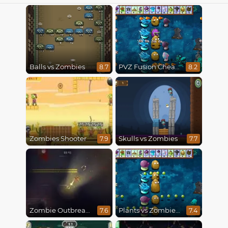
Balls vs Zombies
PVZ Fusion Cheats
8.7
8.2
Zombies Shooter
Skulls vs Zombies
7.9
7.7
Zombie Outbreak Arena
Plants vs Zombies Fusion Mode
7.6
7.4