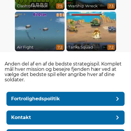
Clash of Armour
Warship Wreck
7.5
7.3
Air Fight
Tanks Squad
7.2
7.2
Anden del af en af ​​de bedste strategispil. Komplet
mål hver mission og besejre fjenden hær ved at
vælge det bedste spil eller angribe hver af dine
soldater.
Fortrolighedspolitik
Kontakt