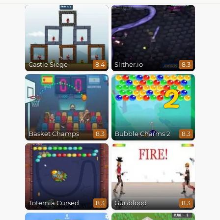
Castle Siege
Slither.io
8.4
8.3
2
Basket Champs
Bubble Charms 2
8.3
8.3
Totemia Cursed Marbles
Gunblood
8.3
8.3