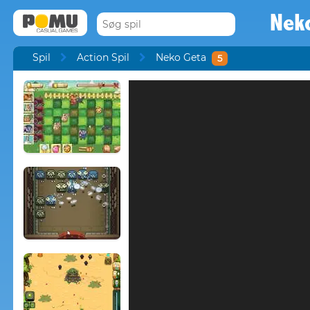
Nek
Spil
Action Spil
Neko Geta
5