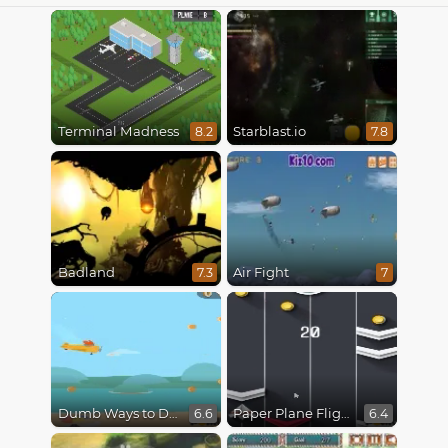
Terminal Madness
Starblast.io
8.2
7.8
Badland
Air Fight
7.3
7
Dumb Ways to Die 3: World Tour
Paper Plane Flight
6.6
6.4