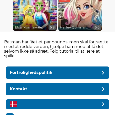
Elsa Mommy Real Makeover
Harley Quinn's Modern Makeover
6.8
6.6
Batman har fået et par pounds, men skal fortsætte
med at redde verden, hjælpe ham med at få det,
selvom ikke så adræt. Følg tutorial til at lære at
spille.
Fortrolighedspolitik
Kontakt