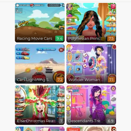
Racing Movie Cars
Polynesian Princess Real Haircuts
9.4
7.5
Cars Lightning Speed
Wonder Woman Fashion Event
7.2
7.1
Elsa Christmas Real Haircuts
Descendants Trendsetters
7
6.9