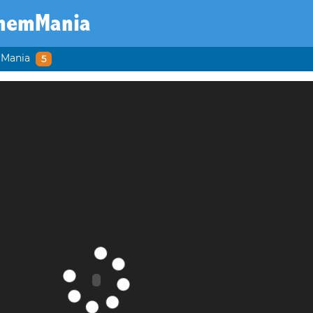
nemMania
Mania
5