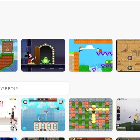
yggespil