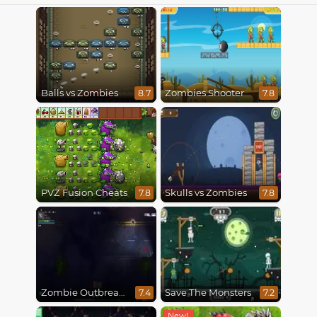
Balls vs Zombies
Zombies Shooter
8.7
7.8
PVZ Fusion Cheats
Skulls vs Zombies
7.8
7.8
Zombie Outbreak Arena
Save The Monsters
7.4
7.2