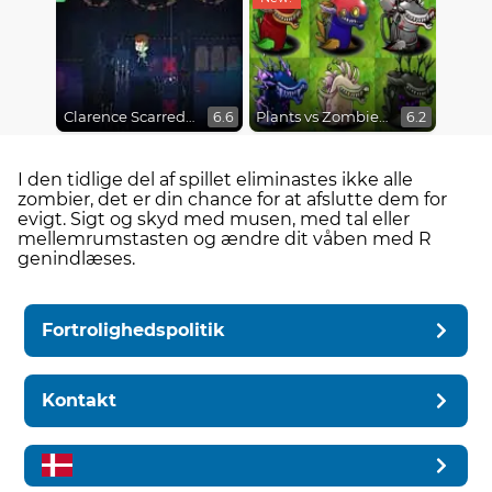
Clarence Scarred Silly
Plants vs Zombies Fusion Mode
6.6
6.2
I den tidlige del af spillet eliminastes ikke alle
zombier, det er din chance for at afslutte dem for
evigt. Sigt og skyd med musen, med tal eller
mellemrumstasten og ændre dit våben med R
genindlæses.
Fortrolighedspolitik
Kontakt