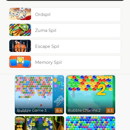
Ordspil
Zuma Spil
Escape Spil
Memory Spil
2
Bubble Game 3 Christmas
Bubble Charms 2
8.4
8.3