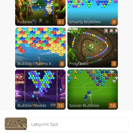
Fuzzies
Smarty Bubbles
8.1
8
Bubble Charms Xmas
Frogtastic
8
8
Bubble Woods
Soccer Bubbles
7.6
7.6
Labyrint Spil