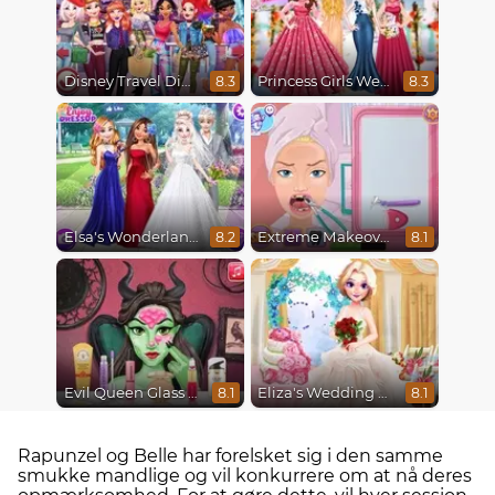
Disney Travel Diaries: City Break
Princess Girls Wedding Trip
8.3
8.3
Elsa's Wonderland Wedding
Extreme Makeover
8.2
8.1
Evil Queen Glass Skin Routine #Influencer
Eliza's Wedding Planner
8.1
8.1
Rapunzel og Belle har forelsket sig i den samme
smukke mandlige og vil konkurrere om at nå deres