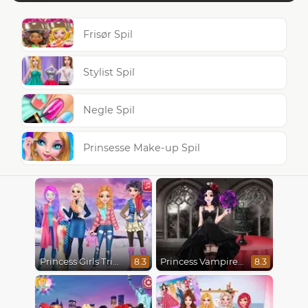
Frisør Spil
Stylist Spil
Negle Spil
Prinsesse Make-up Spil
Princess Girls Trip To Aspen
Princess Vampire Wedding Makeover
8.3
8.3