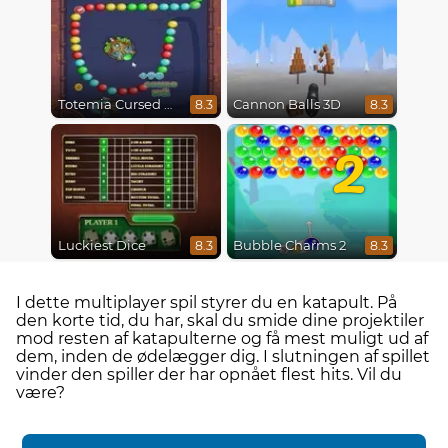
Totemia Cursed Marbles
Cannon Balls 3D
8.3
8.3
2
Luckiest Dice
Bubble Charms 2
8.3
8.3
I dette multiplayer spil styrer du en katapult. På
den korte tid, du har, skal du smide dine projektiler
mod resten af katapulterne og få mest muligt ud af
dem, inden de ødelægger dig. I slutningen af spillet
vinder den spiller der har opnået flest hits. Vil du
være?