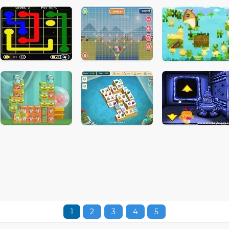
1
2
3
4
5