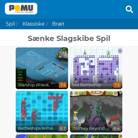
Spil
Klassiske
Bræt
Sænke Slagskibe Spil
Warship Wreck
Sea Battleship
7.4
7.3
Battleships Armada
Journey Beyond the Never Seas
6.7
6.4