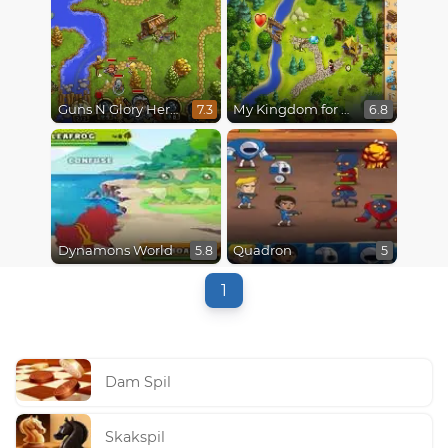
Guns N Glory Heroes
My Kingdom for the Princess
7.3
6.8
Dynamons World
Quadron
5.8
5
1
Dam Spil
Skakspil