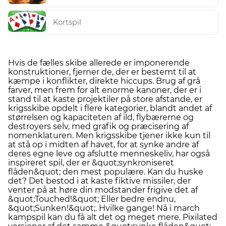
Kortspil
Hvis de fælles skibe allerede er imponerende
konstruktioner, fjerner de, der er bestemt til at
kæmpe i konflikter, direkte hiccups. Brug af grå
farver, men frem for alt enorme kanoner, der er i
stand til at kaste projektiler på store afstande, er
krigsskibe opdelt i flere kategorier, blandt andet af
størrelsen og kapaciteten af ​​ild, flybærerne og
destroyers selv, med grafik og præcisering af
nomenklaturen. Men krigsskibe tjener ikke kun til
at stå op i midten af ​​havet, for at synke andre af
deres egne leve og afslutte menneskeliv, har også
inspireret spil, der er &quot;synkroniseret
flåden&quot; den mest populære. Kan du huske
det? Det bestod i at kaste fiktive missiler, der
venter på at høre din modstander frigive det af
&quot;Touched!&quot; Eller bedre endnu,
&quot;Sunken!&quot;. Hvilke gange! Nå i march
kampspil kan du få alt det og meget mere. Pixilated