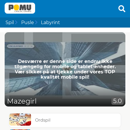
Spil
Pusle
Labyrint
Desværre er denne side er endnu ikke
tilgængelig for mobile og tablet-enheder.
Vær sikker på at tjekke under vores TOP
kvalitet mobile spil!
Mazegirl
5.0
Ordspil