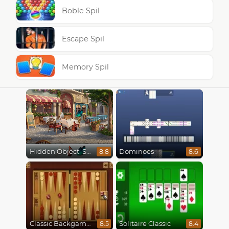
Boble Spil
Escape Spil
Memory Spil
Hidden Object: Street Of Secrets
Dominoes
8.8
8.6
Classic Backgammon
Solitaire Classic
8.5
8.4